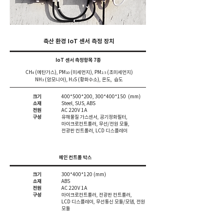
축산 환경 IoT 센서 측정 장치
IoT 센서 측정항목 7종
CH
(메탄가스), PM
(미세먼지), PM
(초미세먼지)
4
10
2.5
NH
(암모니아), H
S (황화수소), 온도, 습도
3
2
크기
400*500*200, 30
0*400*150 (mm)
소재
Steel, SUS, ABS
전원
AC 220V 1A
​구성
유해물질 가스센서, 공기정화필터,
마이크로컨트롤러, 무선/전원 모듈,
​전광판 컨트롤러, LCD 디스플레이
메인 컨트롤 박스
크기
300*400*120 (mm)
소재
ABS
전원
AC 220V 1A
​구성
마이크로컨트롤러, ​전광판 컨트롤러,
LCD 디스플레이, 무선통신 모듈/모뎀, 전원
모듈