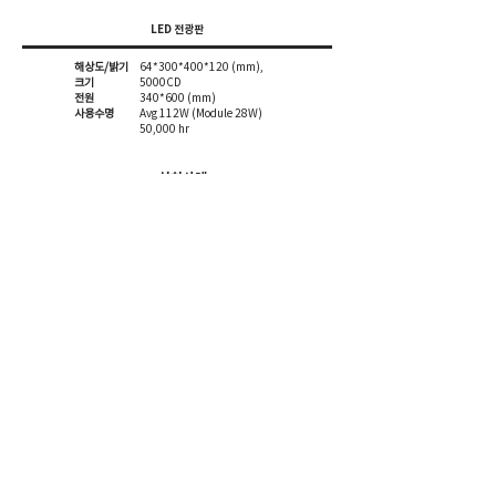
LED 전광판
해상도/밝기
64*300*400*120 (mm),
크기
5000CD
전원
340*600 (mm)
​사용수명
Avg 112W (Module 28W)
50,000 hr
설치사례
대표: 인준용 ｜ 사업자번호:
666-87-01436
｜ TEL:
070-5043-8158
｜ E-MAIL :