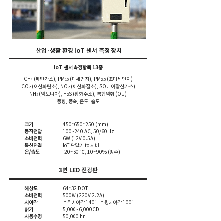
​산업·생활 환경 IoT 센서 측정 장치
IoT 센서 측정항목 13종
CH
(메탄가스), PM
(미세먼지), PM
(초미세먼지)
4
10
2.5
CO
(이산화탄소), NO
(이산화질소), SO
(아황산가스)
2
2
2
NH
(암모니아), H
S (황화수소), 복합악취 (OU)
3
2
풍향, 풍속, 온도, 습도
크기
450*650*250 (mm)
동작전압
100~240 AC, 50/60 Hz
소비전력
6W (12V 0.5A)
통신연결
IoT 단말기 to 서버
​온/습도
-20~60 ℃, 10~90% (방수)
3면 LED 전광판
해상도
64*32 DOT
소비전력
500W (220V 2.2A)
시야각
수직시야각 140˚ , 수평시야각 100˚
밝기
5,000~6,000CD
​사용수명
50,000 hr